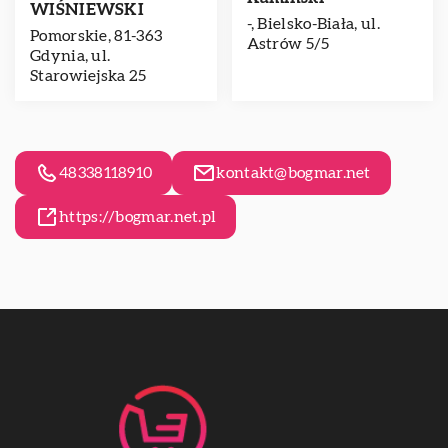
WIŚNIEWSKI
-, Bielsko-Biała, ul.
Pomorskie, 81-363
Astrów 5/5
Gdynia, ul.
Starowiejska 25
48338118910
kontakt@bogmar.net
https://bogmar.net.pl