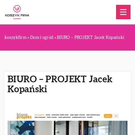
koszykfirm
»
Dom i ogród
»
BIURO – PROJEKT Jacek Kopański
BIURO – PROJEKT Jacek
Kopański