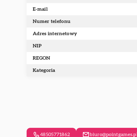
E-mail
Numer telefonu
Adres internetowy
NIP
REGON
Kategoria
48505771862
biuro@pointgames.p