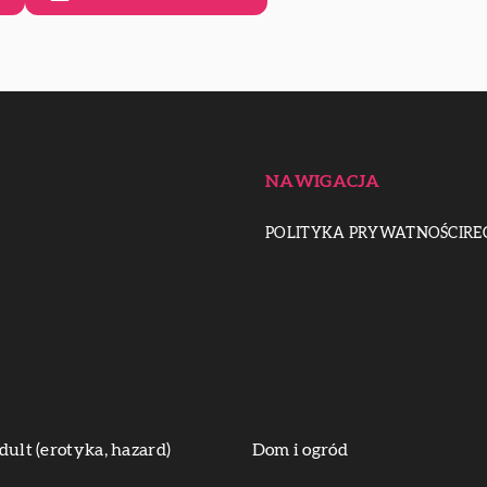
NAWIGACJA
POLITYKA PRYWATNOŚCI
RE
dult (erotyka, hazard)
Dom i ogród