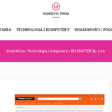
WANIA
TECHNOLOGIA I KOMPUTERY
WIADOMOŚCI / POG
koszykfirm
»
Technologia i komputery
»
BD MASTER Sp. z o.o.