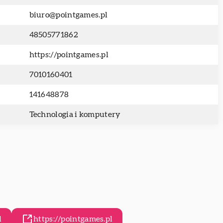
biuro@pointgames.pl
48505771862
https://pointgames.pl
7010160401
141648878
Technologia i komputery
l
https://pointgames.pl