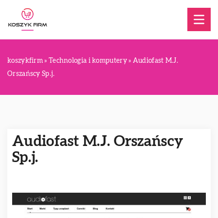
koszykfirm
»
Technologia i komputery
»
Audiofast M.J.
Orszańscy Sp.j.
Audiofast M.J. Orszańscy
Sp.j.