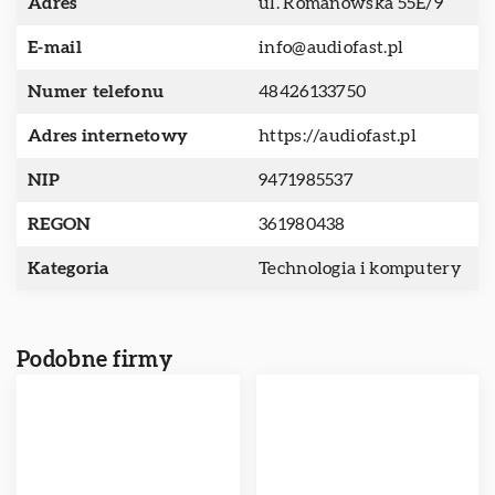
Adres
ul. Romanowska 55E/9
E-mail
info@audiofast.pl
Numer telefonu
48426133750
Adres internetowy
https://audiofast.pl
NIP
9471985537
REGON
361980438
Kategoria
Technologia i komputery
Podobne firmy