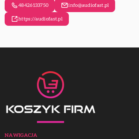
48426133750
info@audiofast.pl
https://audiofast.pl
NAWIGACJA