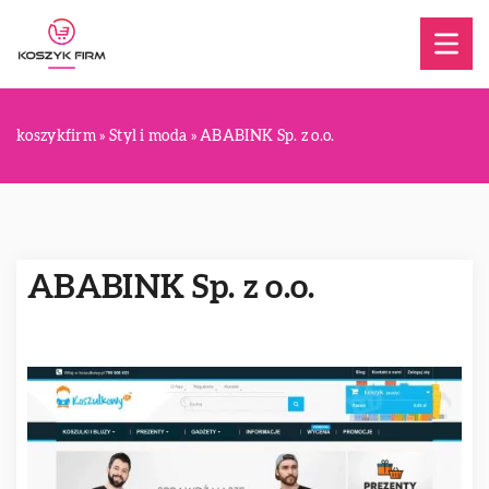
koszykfirm
»
Styl i moda
»
ABABINK Sp. z o.o.
ABABINK Sp. z o.o.